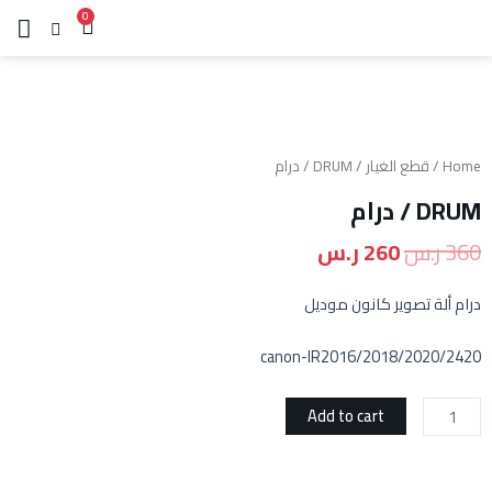
0
Home
/
قطع الغيار
/ DRUM / درام
DRUM / درام
360
ر.س
260
ر.س
درام ألة تصوير كانون موديل
canon-IR2016/2018/2020/2420
Add to cart