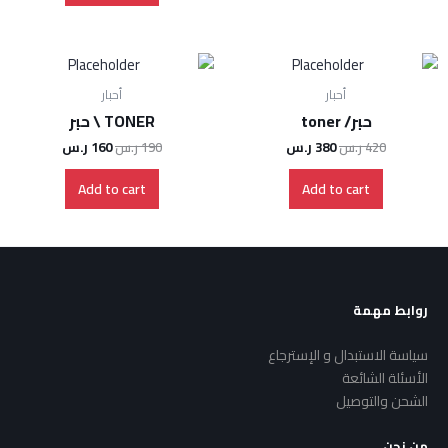
أحبار
أحبار
حبر/ toner
TONER \ حبر
420
ر.س
380
ر.س
190
ر.س
160
ر.س
Add to cart
Add to cart
روابط مهمة
سياسة الاستبدال و الإسترجاع
الأسئلة الشائعة
الشحن والتوصيل
من نحن