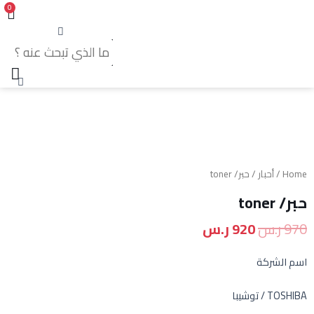
0
Home
/
أحبار
/ حبر/ toner
حبر/ toner
970
ر.س
920
ر.س
اسم الشركة
TOSHIBA / توشيبا